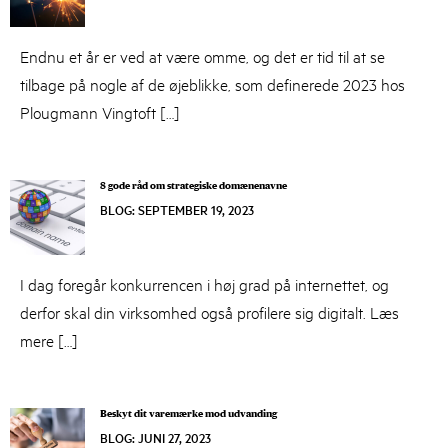
31,
2023
Endnu et år er ved at være omme, og det er tid til at se
tilbage på nogle af de øjeblikke, som definerede 2023 hos
Plougmann Vingtoft […]
8 gode råd om strategiske domænenavne
BLOG
:
SEPTEMBER 19, 2023
SEPTEMBER
19,
2023
I dag foregår konkurrencen i høj grad på internettet, og
derfor skal din virksomhed også profilere sig digitalt. Læs
mere […]
Beskyt dit varemærke mod udvanding
BLOG
:
JUNI 27, 2023
JUNI