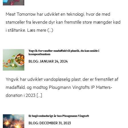
2024
Meat Tomorrow har udviklet en teknologi, hvor de med
stamceller fra levende dyr kan fremstille store mængder kød
i ståltanke. Læs mere (…)
Yngvik forvandler madaffald til plastik, du kan smide i
kompostbunken
BLOG
:
JANUAR 24, 2024
JANUAR
24,
2024
Yngvik har udviklet vandopløselig plast, der er fremstillet af
madaffald, og modtog Plougmann Vingtofts IP Matters-
donation i 2023 […]
Et begivenhedsrigt år hos Plougmann Vingtoft
BLOG
:
DECEMBER 31, 2023
DECEMBER