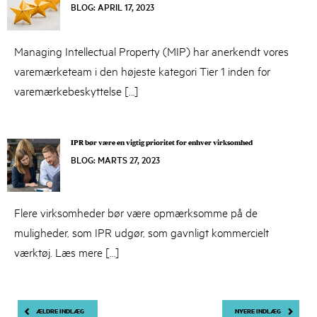
BLOG
:
APRIL 17, 2023
Managing Intellectual Property (MIP) har anerkendt vores
varemærketeam i den højeste kategori Tier 1 inden for
varemærkebeskyttelse […]
IPR bør være en vigtig prioritet for enhver virksomhed
BLOG
:
MARTS 27, 2023
MARTS
27,
2023
Flere virksomheder bør være opmærksomme på de
muligheder, som IPR udgør, som gavnligt kommercielt
værktøj. Læs mere […]
Navigation
ÆLDRE INDLÆG
NYERE INDLÆG