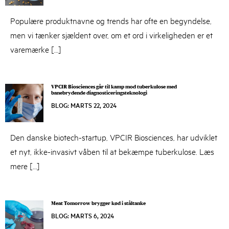
27,
2024
Populære produktnavne og trends har ofte en begyndelse,
men vi tænker sjældent over, om et ord i virkeligheden er et
varemærke […]
VPCIR Biosciences går til kamp mod tuberkulose med
banebrydende diagnosticeringsteknologi
BLOG
:
MARTS 22, 2024
MARTS
22,
2024
Den danske biotech-startup, VPCIR Biosciences, har udviklet
et nyt, ikke-invasivt våben til at bekæmpe tuberkulose. Læs
mere […]
Meat Tomorrow brygger kød i ståltanke
BLOG
:
MARTS 6, 2024
MARTS
6,