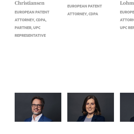
Christiansen
Lohm
EUROPEAN PATENT
EUROPEAN PATENT
EUROPE
ATTORNEY, CDPA
ATTORNEY, CDPA,
ATTORN
PARTNER, UPC
UPC RE
REPRESENTATIVE
Lasse Ringhofer
Natasja Toft
Per J
Furman
Nygr