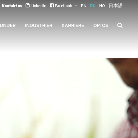
Kontakt os
LinkedIn
Facebook
EN
DK
NO
日本語
UNDER
INDUSTRIER
KARRIERE
OM OS
Søg
efter: