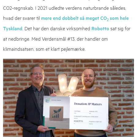
CO2-regnskab. I 2021 udledte verdens naturbrande således,
hvad der svarer til
mere end dobbelt så meget CO
som hele
2
Tyskland
. Det har den danske virksomhed
Robotto
sat sig for
at nedbringe. Med Verdensmål #13, der handler om
klimaindsatsen, som et klart pejlemærke.