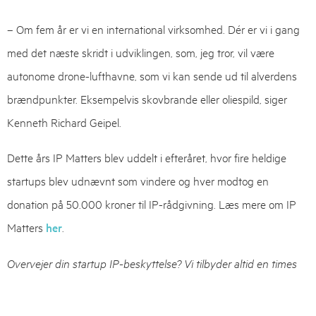
– Om fem år er vi en international virksomhed. Dér er vi i gang
med det næste skridt i udviklingen, som, jeg tror, vil være
autonome drone-lufthavne, som vi kan sende ud til alverdens
brændpunkter. Eksempelvis skovbrande eller oliespild, siger
Kenneth Richard Geipel.
Dette års IP Matters blev uddelt i efteråret, hvor fire heldige
startups blev udnævnt som vindere og hver modtog en
donation på 50.000 kroner til IP-rådgivning. Læs mere om IP
Matters
her
.
Overvejer din startup IP-beskyttelse? Vi tilbyder altid en times
uforpligtende møde med en rådgiver. Kontakt en af
vores
eksperter
.