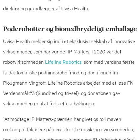
direktør og grundlægger af Uvisa Health.
Poderobotter og bionedbrydeligt emballage
Uvisa Health melder sig ind i et eksklusivt selskab af innovative
virksomheder, som har vundet IP Matters. I 2020 var det
robotvirksomheden
Lifeline Robotics
, som med verdens første
fuldautomatiske podningsrobot modtog donationen fra
Plougmann Vingtoft. Lifeline Robotics arbejder med at løse FN
Verdensmål #3 (Sundhed og trivsel), og donationen gav
virksomheden ro til at fortsætte udviklingen.
“At modtage IP Matters-præmien har givet os ro i maven
omkring at fokusere på den tekniske udvikling i virksomheden,
fordi vi ved, at vi har adgang til kompetent IP-rådgivning, når vi