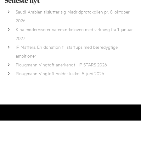
Seneste nyt
Saudi-Arabien tilslutter sig Madridprotokollen pr. 8. oktober
2026
Kina moderniserer varemærkeloven med virkning fra 1. januar
2027
IP Matters: En donation til startups med bæredygtige
ambitioner
Plougmann Vingtoft anerkendt i IP STARS 2026
Plougmann Vingtoft holder lukket 5. juni 2026
Vil du vide mere om, hvad vi kan tilbyde din
virksomhed?