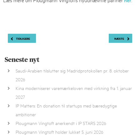
her
Indlægsnavigation
TIDLIGERE
NÆSTE
Seneste nyt
Saudi-Arabien tilslutter sig Madridprotokollen pr. 8. oktober
2026
Kina moderniserer varemærkeloven med virkning fra 1. januar
2027
IP Matters: En donation til startups med bæredygtige
ambitioner
Plougmann Vingtoft anerkendt i IP STARS 2026
Plougmann Vingtoft holder lukket 5. juni 2026