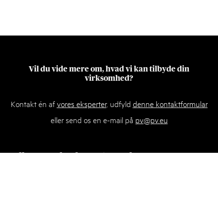
Vil du vide mere om, hvad vi kan tilbyde din
virksomhed?
Kontakt én af
vores eksperter
, udfyld
denne kontaktformular
eller send os en e-mail på
pv@pv.eu
Hellerup, København
Aarhus
Strandvejen 70
Bülowsgade 68, st. tv.
2900 Hellerup
8000 Aarhus C
Danmark
Danmark
T:
T:
+45 33 63 93 00
+45 87 32 18 00
F: +45 33 63 96 00
F: +45 33 63 96 00
E:
E:
pv@pv.eu
pv@pv.eu