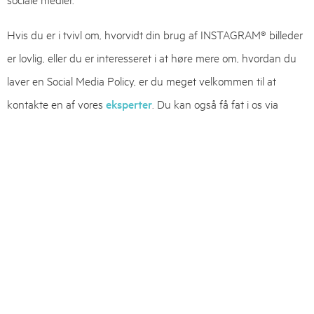
Hvis du er i tvivl om, hvorvidt din brug af INSTAGRAM® billeder
er lovlig, eller du er interesseret i at høre mere om, hvordan du
laver en Social Media Policy, er du meget velkommen til at
kontakte en af vores
eksperter
. Du kan også få fat i os via
denne
kontaktformular
.
Indlægsnavigation
TIDLIGERE
NÆSTE
Seneste nyt
Saudi-Arabien tilslutter sig Madridprotokollen pr. 8. oktober
2026